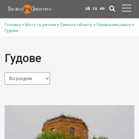
uk
ru
en
Головна
>
Міста та регіони
>
Сумська область
>
Глухівський район
>
Гудове
Гудове