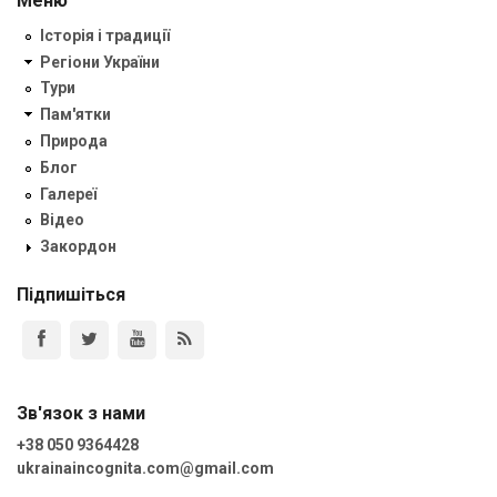
Меню
Історія і традиції
Регіони України
Тури
Пам'ятки
Природа
Блог
Галереї
Відео
Закордон
Підпишіться
Зв'язок з нами
+38 050 9364428
ukrainaincognita.com@gmail.com