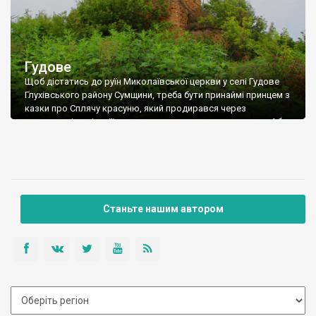
Гудове
Щоб дістатись до руїн Миколаївської церкви у селі Гудове
Глухівського району Сумщини, треба бути принаймі принцем з
казки про Сплячу красуню, який продирався через
непролазні хащі до її замку, розмахуючи гострим мечем. Або
мати з собою мачете. До цього храму, який був збудований
1808 року, як кажуть (дані непідтверджені) італійськими
майстрами, існувала дерев’яна церква-попередниця, теж […]
Станьте нашим автором