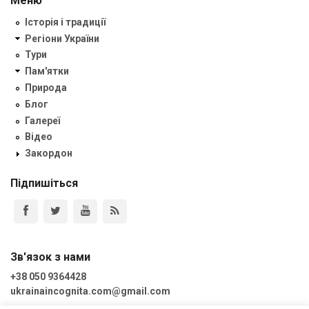
Меню
Історія і традиції
Регіони України
Тури
Пам'ятки
Природа
Блог
Галереї
Відео
Закордон
Підпишіться
Зв'язок з нами
+38 050 9364428
ukrainaincognita.com@gmail.com