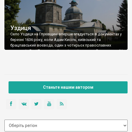
Уздиця
Село Уздиця на Глухівщині вперше згадується в документах у
березні 1636 року, коли Адам Кисіль, київський та
брацлавський воєвода, один з чотирьох православних
сенаторів Речі Посполитої, домігся від короля Владислава IV
дозволу передати с.Уздицю свому слузі Олександру
Лущевському. На відміну від багатьох населених пунктів, які
мають декілька пояснень походження назви, Уздиця має
лише одну. І […]
Станьте нашим автором