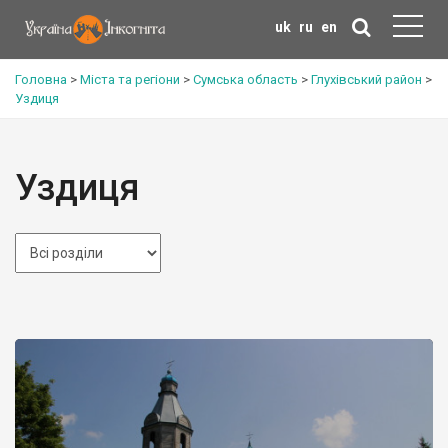
uk
ru
en
Головна
>
Міста та регіони
>
Сумська область
>
Глухівський район
>
Уздиця
Уздиця