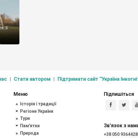
я. З
ід
є між
нас
Стати автором
Підтримати сайт “Україна Інкогні
Меню
Підпишіться
Історія і традиції
Регіони України
Тури
Зв'язок з нам
Пам'ятки
Природа
+38 050 9364428