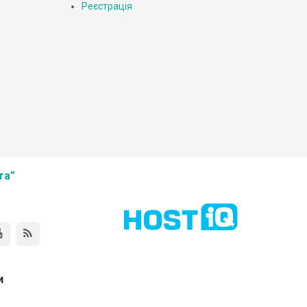
Реєстрація
та”
и