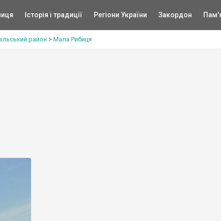
ниця
Історія і традиції
Регіони України
Закордон
Пам'
ільський район
>
Мала Рибиця