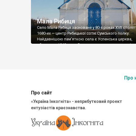
Мала Рибиця
Село Мала Рибиця засноване у 80-х роках XVII столітт
1680-их — центр Рибицької сотні Сумського полку.
Найдавнішою пам’яткою села є Успенська церква,
збудована 1840 року. Розташована вона неподалік в
мосту через річку Прикіл, проте так схована в густих
заростях, що не відразу й примітиш. Деяка схожість 
цією церквою та Троїцькою у Запсіллі, […]
Про 
Про сайт
«Україна Інкогніта» - неприбутковий проект
ентузіастів краєзнавства.