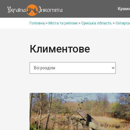
Крам
Головна
>
Міста та регіони
>
Сумська область
>
Охтирсь
Климентове