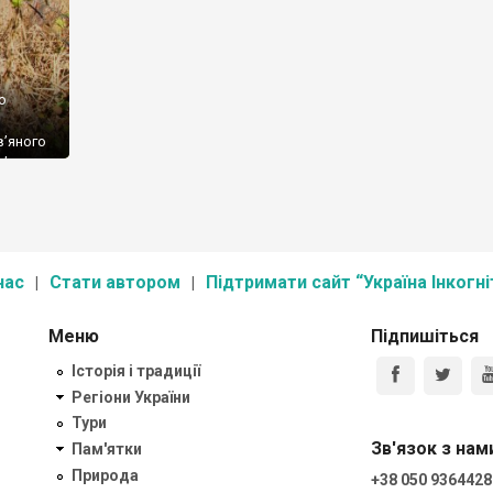
о
в’яного
м’ятник,
ні,
 що це
нас
Стати автором
Підтримати сайт “Україна Інкогні
Меню
Підпишіться
Історія і традиції
Регіони України
Тури
Зв'язок з нам
Пам'ятки
Природа
+38 050 9364428