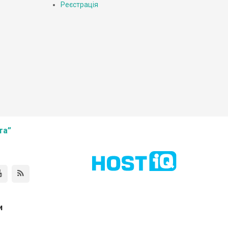
Реєстрація
та”
и