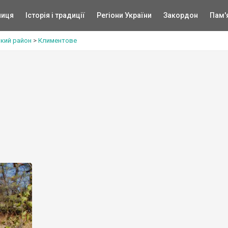
ниця
Історія і традиції
Регіони України
Закордон
Пам'
кий район
>
Климентове