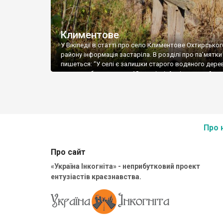
Климентове
У Вікіпедії в статті про село Климентове Охтирськог
району інформація застаріла. В розділі про па’мятки
пишеться: “У селі є залишки старого водяного дере
млина, побудованого у 18 столітті. Архітектурний па
що занепадає”. Нема там чому вже занепадати. Люди
котра побачить ці кілька стовпчиків, на думку спаде,
скоріше залишки якоїсь кладки (місточка), а не […]
Про 
Про сайт
«Україна Інкогніта» - неприбутковий проект
ентузіастів краєзнавства.