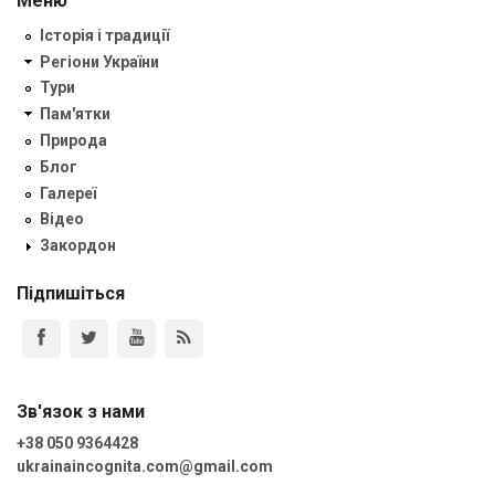
Меню
Історія і традиції
Регіони України
Тури
Пам'ятки
Природа
Блог
Галереї
Відео
Закордон
Підпишіться
Зв'язок з нами
+38 050 9364428
ukrainaincognita.com@gmail.com