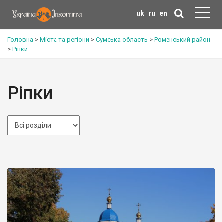
uk
ru
en
Головна
>
Міста та регіони
>
Сумська область
>
Роменський район
>
Ріпки
Ріпки