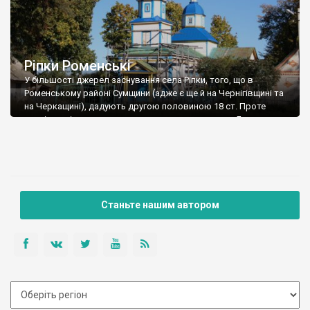
Ріпки Роменські
У більшості джерел заснування села Ріпки, того, що в
Роменському районі Сумщини (адже є ще й на Чернігівщині та
на Черкащині), дадують другою половиною 18 ст. Проте
деякі дослідники вважають, спираючись на мапи Боплана, що
можливо, село й старіше на років 150. І саме воно позначене
було на мапі 1648 року під назвою Rzeposzynce, а […]
Станьте нашим автором