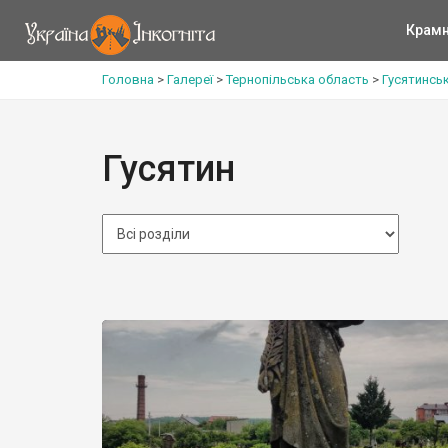
Крам
Головна
>
Галереї
>
Тернопільська область
>
Гусятинсь
Гусятин