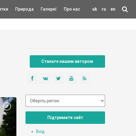
ятки
Природа
Галереї
Про нас
uk
ru
en
Станьте нашим автором
Підтримати сайт
Вхід