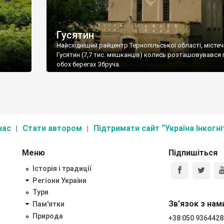
Гусятин
Найсхідніший райцентр Тернопільської області, місте
Гусятин (7,7 тис. мешканців) колись розташовувався 
обох берегах Збруча.
нас
Стати автором
Підтримати сайт “Україна Інкогні
Меню
Підпишіться
Історія і традиції
Регіони України
Тури
Зв'язок з нам
Пам'ятки
Природа
+38 050 9364428