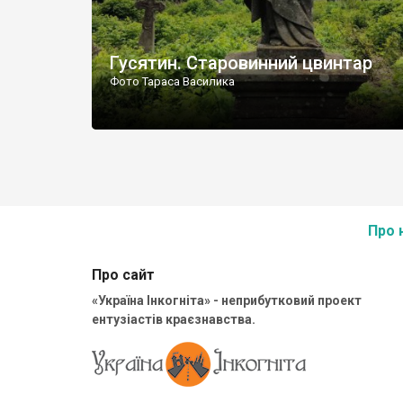
Гусятин. Старовинний цвинтар
Фото Тараса Василика
Про 
Про сайт
«Україна Інкогніта» - неприбутковий проект
ентузіастів краєзнавства.