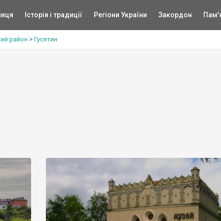
ниця
Історія і традиції
Регіони України
Закордон
Пам'
кий район
>
Гусятин