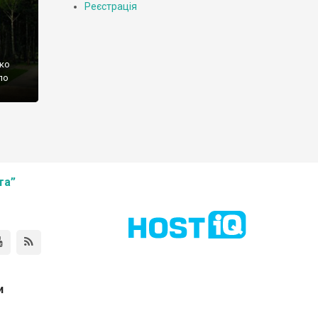
Реєстрація
чко
по
та”
и