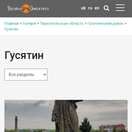
uk
ru
en
Главная
>
Галереї
>
Тернопольская область
>
Гусятинський район
>
Гусятин
Гусятин