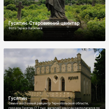
Гусятин. Старовинний цвинтар
Фото Тараса Василика
Гусятин
Самый восточный райцентр Тернопольской области,
городок Гусятин (7,7 тыс. жителей) некогда располагался по