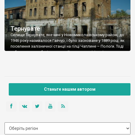
Тернувате
Селище Тернувате, яке нині у Новомиколаївському районі, до
1946 року називалося Гайчур, і було засноване у 1889 році, як
поселення залізничної станції на гілці Чаплине – Пологи. Тоді
ж було зведено будівлю станції, яка, до речі, і нині
називається «Гайчур», та залізничних складів – пакгауза.
Трохи пізніше звели велику будівлю парового млина. Як і
більшість […]
Станьте нашим автором