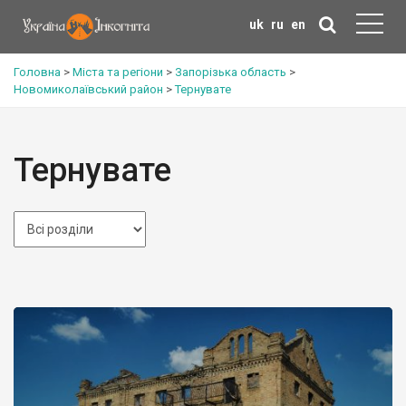
uk
ru
en
Головна
>
Міста та регіони
>
Запорізька область
>
Новомиколаївський район
>
Тернувате
Тернувате