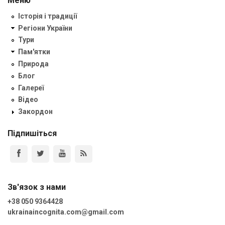
Меню
Історія і традиції
Регіони України
Тури
Пам'ятки
Природа
Блог
Галереї
Відео
Закордон
Підпишіться
Зв'язок з нами
+38 050 9364428
ukrainaincognita.com@gmail.com