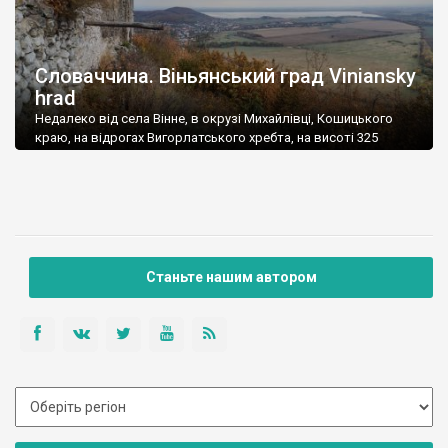
Словаччина. Віньянський град Viniansky
hrad
Недалеко від села Вінне, в окрузі Михайлівці, Кошицького
краю, на відрогах Вигорлатського хребта, на висоті 325
метрів над р.м., лежить Віньянський замок – словацькою
мовою Viniansky hrad. Від села до нього прокладено
пішохідний туристичний гірський маршрут, який у нас зайняв
40 хвилин в середньому темпі. Віньянський замок досить
сильно поруйнований, але те, що я бачив […]
Станьте нашим автором