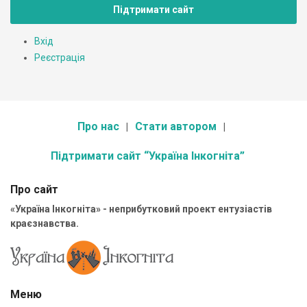
Підтримати сайт
Вхід
Реєстрація
Про нас
Стати автором
Підтримати сайт “Україна Інкогніта”
Про сайт
«Україна Інкогніта» - неприбутковий проект ентузіастів
краєзнавства.
Меню