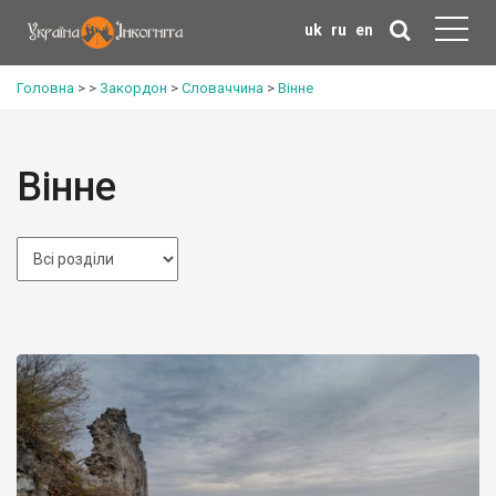
uk
ru
en
Головна
>
>
Закордон
>
Словаччина
>
Вінне
Вінне