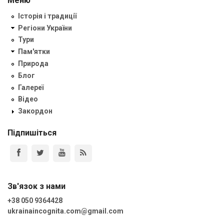
Меню
Історія і традиції
Регіони України
Тури
Пам'ятки
Природа
Блог
Галереї
Відео
Закордон
Підпишіться
Зв'язок з нами
+38 050 9364428
ukrainaincognita.com@gmail.com