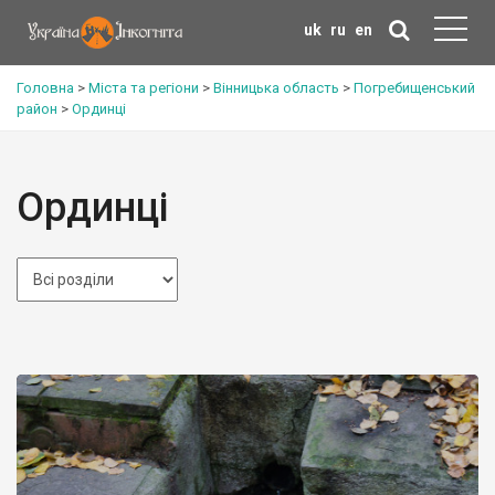
uk
ru
en
Головна
>
Міста та регіони
>
Вінницька область
>
Погребищенський
район
>
Ординці
Ординці