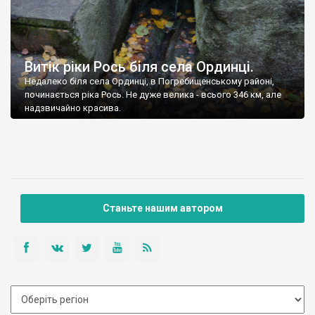
Витік ріки Рось біля села Ординці.
Недалеко біля села Ординці, в Погребищенському районі,
починається ріка Рось. Не дуже велика - всього 346 км, але
надзвичайно красива.
Станьте нашим автором