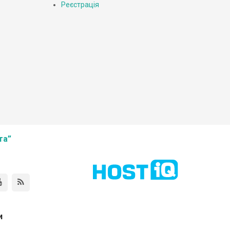
Реєстрація
та”
и