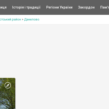
ниця
Історія і традиції
Регіони України
Закордон
Пам'
стський район
>
Данилово