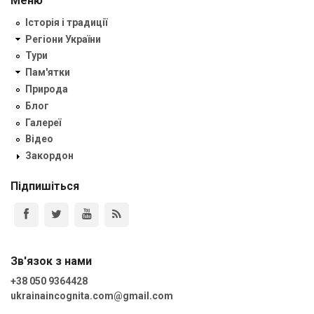
Меню
Історія і традиції
Регіони України
Тури
Пам'ятки
Природа
Блог
Галереї
Відео
Закордон
Підпишіться
Зв'язок з нами
+38 050 9364428
ukrainaincognita.com@gmail.com