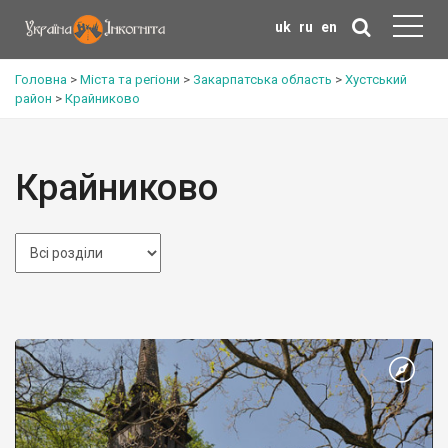
uk
ru
en
Головна
>
Міста та регіони
>
Закарпатська область
>
Хустський
район
>
Крайниково
Крайниково