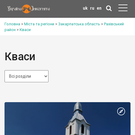
uk
ru
en
Головна
>
Міста та регіони
>
Закарпатська область
>
Рахівський
район
>
Кваси
Кваси