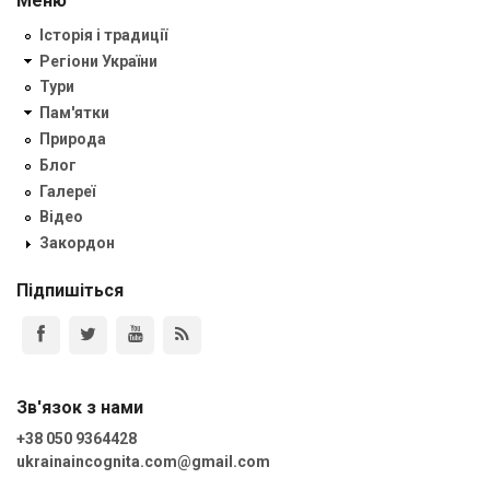
Меню
Історія і традиції
Регіони України
Тури
Пам'ятки
Природа
Блог
Галереї
Відео
Закордон
Підпишіться
Зв'язок з нами
+38 050 9364428
ukrainaincognita.com@gmail.com