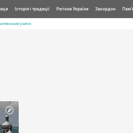
ниця
Історія і традиції
Регіони України
Закордон
Пам'
алявський район