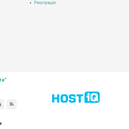
Реєстрація
та”
и