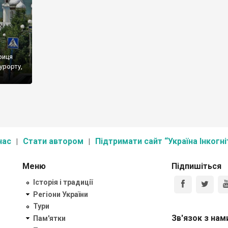
риця
урорту,
нас
Стати автором
Підтримати сайт “Україна Інкогні
Меню
Підпишіться
Історія і традиції
Регіони України
Тури
Зв'язок з нам
Пам'ятки