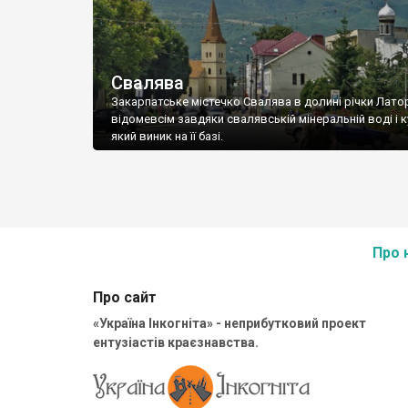
Свалява
Закарпатське містечко Свалява в долині річки Лато
відомевсім завдяки свалявській мінеральній воді і к
який виник на її базі.
Про 
Про сайт
«Україна Інкогніта» - неприбутковий проект
ентузіастів краєзнавства.