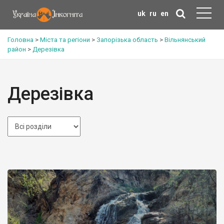
uk
ru
en
Головна
>
Міста та регіони
>
Запорізька область
>
Вільнянський
район
>
Дерезівка
Дерезівка