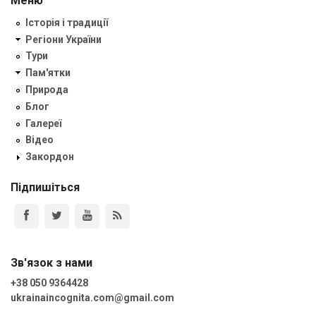
Меню
Історія і традиції
Регіони України
Тури
Пам'ятки
Природа
Блог
Галереї
Відео
Закордон
Підпишіться
Зв'язок з нами
+38 050 9364428
ukrainaincognita.com@gmail.com