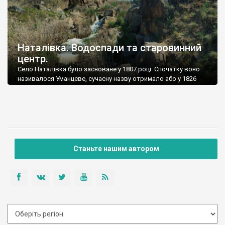
Наталівка. Водоспади та старовинний
центр.
Село Наталівка було засноване у 1807 році. Спочатку воно
називалося Уманцеве, сучасну назву отримало або у 1826
році, або у 1913-му - науковці не мають однієї думки.
Станьте нашим автором