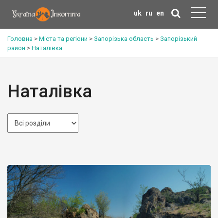
uk
ru
en
Головна
>
Міста та регіони
>
Запорізька область
>
Запорізький
район
>
Наталівка
Наталівка