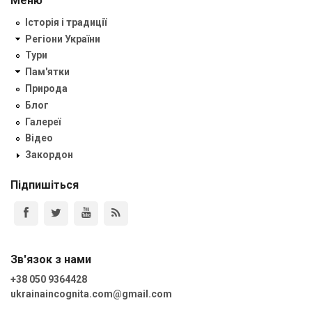
Меню
Історія і традиції
Регіони України
Тури
Пам'ятки
Природа
Блог
Галереї
Відео
Закордон
Підпишіться
Зв'язок з нами
+38 050 9364428
ukrainaincognita.com@gmail.com