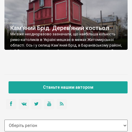
Кам’яний Брід. Дерев’яний костьол
Ми вже неодноразово зазначали, що найбільша кількість
римо-католиків в Україні мешкає в межах Житомирської
області. Ось і у селищі Кам’яний Брід, в Баранівському районі,
із 2,5 тисяч мешканців, майже тисяча – римо-католики. В
минулому тут було немало польських поселенців – чиншової
шляхти та селян-колоністів, які і заснували село у 1862 році,
відразу після відміни кріпацтва. […]
Станьте нашим автором