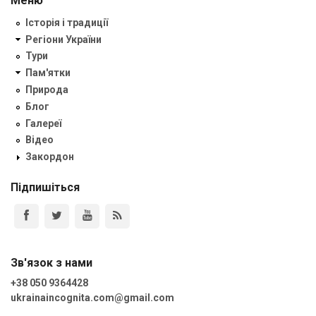
Меню
Історія і традиції
Регіони України
Тури
Пам'ятки
Природа
Блог
Галереї
Відео
Закордон
Підпишіться
Зв'язок з нами
+38 050 9364428
ukrainaincognita.com@gmail.com