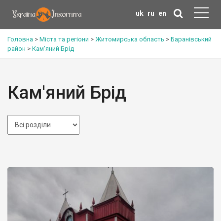
uk
ru
en
Головна
>
Міста та регіони
>
Житомирська область
>
Баранівський
район
>
Кам'яний Брід
Кам'яний Брід