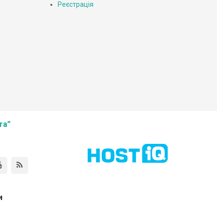
Реєстрація
та”
и