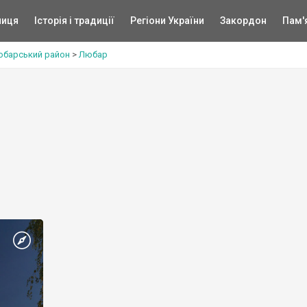
ниця
Історія і традиції
Регіони України
Закордон
Пам'
барський район
>
Любар