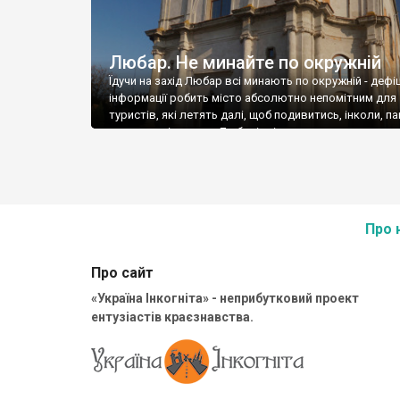
Любар. Не минайте по окружній
Їдучи на захід Любар всі минають по окружній - дефі
інформації робить місто абсолютно непомітним для
туристів, які летять далі, щоб подивитись, інколи, п
такого ж рівня, як у Любарі, а ін
Про 
Про сайт
«Україна Інкогніта» - неприбутковий проект
ентузіастів краєзнавства.