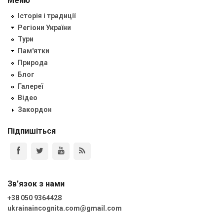
Меню
Історія і традиції
Регіони України
Тури
Пам'ятки
Природа
Блог
Галереї
Відео
Закордон
Підпишіться
Зв'язок з нами
+38 050 9364428
ukrainaincognita.com@gmail.com