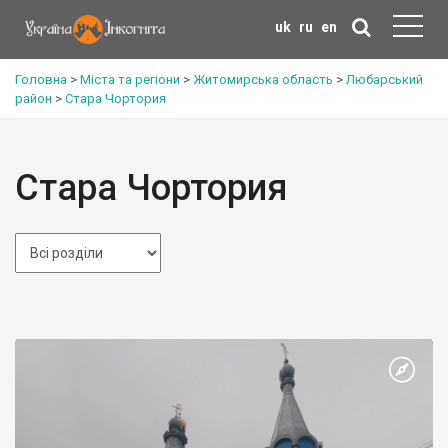
uk
ru
en
Головна
>
Міста та регіони
>
Житомирська область
>
Любарський
район
>
Стара Чортория
Стара Чортория