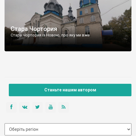
Стара Чортория
Стара Чортория із Новою, про яку ми вже
Станьте нашим автором