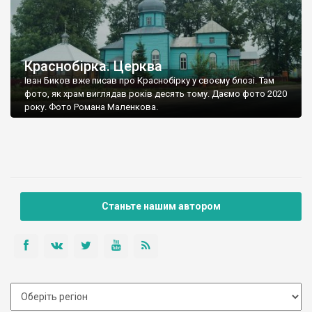
Краснобірка. Церква
Іван Биков вже писав про Краснобірку у своєму блозі. Там
фото, як храм виглядав років десять тому. Даємо фото 2020
року. Фото Романа Маленкова.
Станьте нашим автором