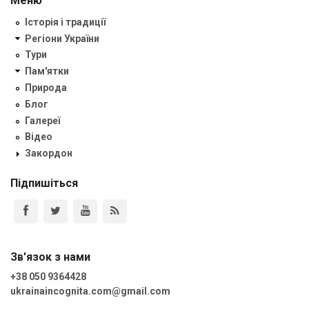
Меню
Історія і традиції
Регіони України
Тури
Пам'ятки
Природа
Блог
Галереї
Відео
Закордон
Підпишіться
Зв'язок з нами
+38 050 9364428
ukrainaincognita.com@gmail.com