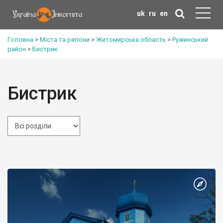
uk
ru
en
Головна
>
Міста та регіони
>
Житомирська область
>
Ружинський
район
>
Бистрик
Бистрик