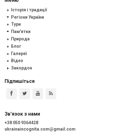
Меню
Історія і традиції
Регіони України
Тури
Пам'ятки
Природа
Блог
Галереї
Відео
Закордон
Підпишіться
Зв'язок з нами
+38 050 9364428
ukrainaincognita.com@gmail.com