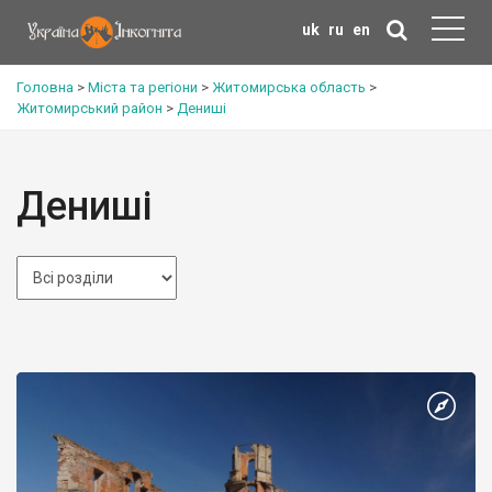
uk
ru
en
Головна
>
Міста та регіони
>
Житомирська область
>
Житомирський район
>
Дениші
Дениші