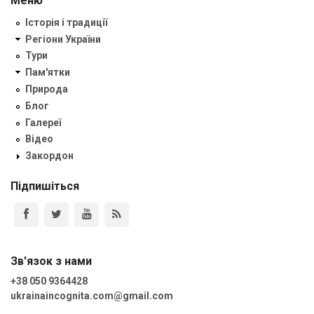
Меню
Історія і традиції
Регіони України
Тури
Пам'ятки
Природа
Блог
Галереї
Відео
Закордон
Підпишіться
Зв'язок з нами
+38 050 9364428
ukrainaincognita.com@gmail.com