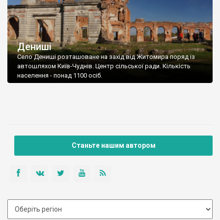
Дениші
Село Дениші розташоване на захід від Житомира поряд із
автошляхом Київ-Чуднів. Центр сільської ради. Кількість
населення - понад 1100 осіб.
Станьте нашим автором