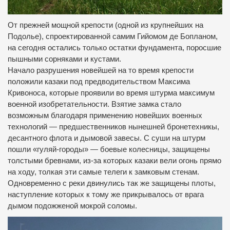
От прежней мощной крепости (одной из крупнейших на
Подолье), спроектированной самим Гийомом де Бопланом,
на сегодня остались только остатки фундамента, поросшие
пышными сорняками и кустами.
Начало разрушения новейшей на то время крепости
положили казаки под предводительством Максима
Кривоноса, которые проявили во время штурма максимум
военной изобретательности.
Взятие замка стало
возможным благодаря применению новейших военных
технологий — предшественников нынешней бронетехникы,
десантного флота и дымовой завесы.
С суши на штурм
пошли «гуляй-городы» — боевые колесницы, защищены
толстыми бревнами, из-за которых казаки вели огонь прямо
на ходу, толкая эти самые телеги к замковым стенам.
Одновременно с реки двинулись так же защищены плоты,
наступление которых к тому же прикрывалось от врага
дымом подожженой мокрой соломы.