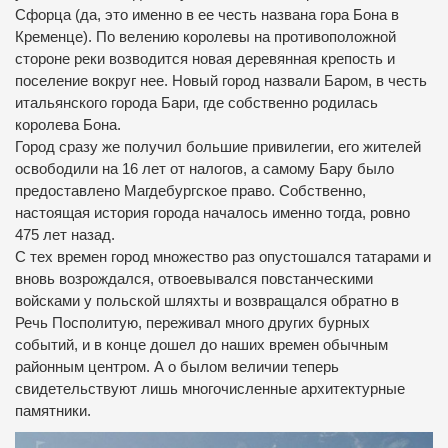
Сфорца (да, это именно в ее честь названа гора Бона в
Кременце).
По велению королевы на противоположной
стороне реки возводится новая деревянная крепость и
поселение вокруг нее.
Новый город назвали Баром, в честь
итальянского города Бари, где собственно родилась
королева Бона.
Город сразу же получил большие привилегии, его жителей
освободили на 16 лет от налогов, а самому Бару было
предоставлено Магдебургское право.
Собственно,
настоящая история города началось именно тогда, ровно
475 лет назад.
С тех времен город множество раз опустошался татарами и
вновь возрождался, отвоевывался повстанческими
войсками у польской шляхты и возвращался обратно в
Речь Посполитую, переживал много других бурных
событий, и в конце дошел до наших времен обычным
районным центром.
А о былом величии теперь
свидетельствуют лишь многочисленные архитектурные
памятники.