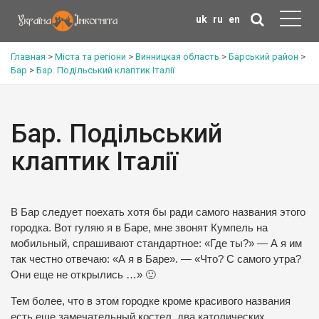
uk
ru
en
Главная
>
Міста та регіони
>
Винницкая область
>
Барський район
>
Бар
>
Бар. Подільський клаптик Італії
Бар. Подільський
клаптик Італії
В Бар следует поехать хотя бы ради самого названия этого
городка.
Вот гуляю я в Баре, мне звонят Кумпель на
мобильный, спрашивают стандартное: «Где ты?»
— А я им
так честно отвечаю: «А я в Баре».
— «Что? С самого утра?
Они еще не открылись …»
🙂
Тем более, что в этом городке кроме красивого названия
есть еще замечательный костел, два католических