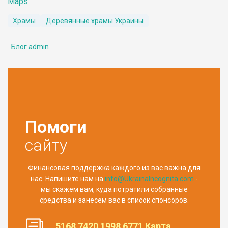
Maps
Храмы
Деревянные храмы Украины
Блог admin
Помоги
сайту
Финансовая поддержка каждого из вас важна для
нас. Напишите нам на
info@UkrainaIncognita.com
-
мы скажем вам, куда потратили собранные
средства и занесем вас в список спонсоров.
5168 7420 1998 6771 Карта