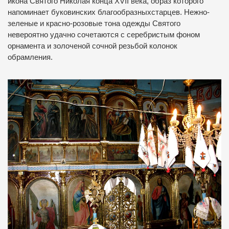
икона Святого Николая конца XVII века, образ которого
напоминает буковинских благообразныхстарцев. Нежно-
зеленые и красно-розовые тона одежды Святого
невероятно удачно сочетаются с серебристым фоном
орнамента и золоченой сочной резьбой колонок
обрамления.