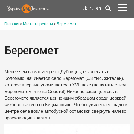
uk
ru
en
Главная
>
Міста та регіони
>
Берегомет
Берегомет
Менее чем в километре от Дубовцев, если ехать в
Коломыю, начинается село Берегомет (0,8 тыс. жителей),
которое впервые упоминается в XVII веке (не путать с тем
Берегометом, что на Серете!) Николаевская церковь в
Берегомете является ценнейшим образцом среди церквей
«избового» типа на Кицманщине. Чтобы увидеть ее, надо в
центре села возле автобусной остановки свернуть налево,
проехав один квартал.