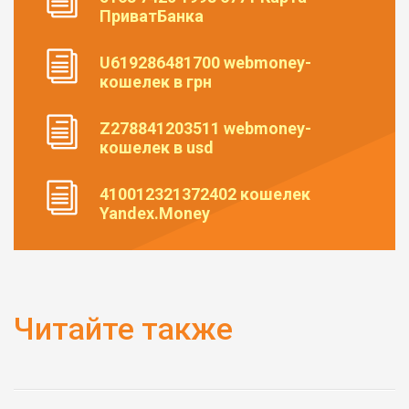
ПриватБанка
U619286481700 webmoney-
кошелек в грн
Z278841203511 webmoney-
кошелек в usd
410012321372402 кошелек
Yandex.Money
Читайте также