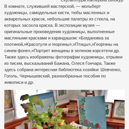
Скульптура Катерини Білокур
В комнате, служившей мастерской, — мольберт
художницы, самодельные кисти, тюбы масленных и
акварельных красок, небольшие палитры из стекла, на
которых засохла краска. В экспозиции музея —
оригинальные произведения художницы, выполненные
масляными красками и карандашом: «Богдановка за
плотиной,»Красотуля и георгины»,»Птицы»,»Георгины на
синем фоне»,»Портрет женщины в зеленом корсете»и др.
Также здесь изображены фотографии художницы, отрывки
из писем, высказываний Бажана, Олеся Гончара. Также
здесь собрана интересная библиотека хозяйки: Шевченко,
Гоголь, Чернышевский, разнообразные пособия по
живописи и др.