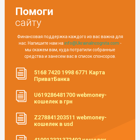
Помоги
сайту
Финансовая поддержка каждого из вас важна для
нас. Напишите нам на
info@UkrainaIncognita.com
-
мы скажем вам, куда потратили собранные
средства и занесем вас в список спонсоров.
5168 7420 1998 6771 Карта
ПриватБанка
U619286481700 webmoney-
кошелек в грн
Z278841203511 webmoney-
кошелек в usd
410012321372402 кошелек