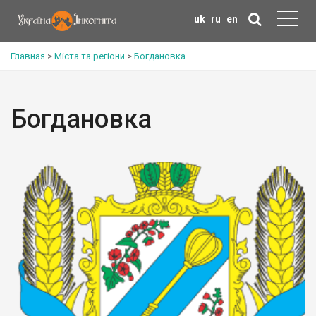
uk
ru
en
Главная
>
Міста та регіони
>
Богдановка
Богдановка