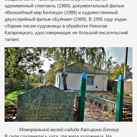
одноименный спектакль (1980), документальный фильм
«Волшебный мир Белокур» (1986) и художественный
двухсерийный фильм «Буйная» (1989). В 1995 году издан
сборник писем художницы в обработке Николая
Кагарлицкого, удостоверяющих ее большой писательский
талант.
Меморіальний музей-садиба Катирини Білокур
В селе сохранилась хата, где жила художница. На