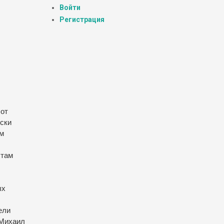
Войти
Регистрация
 от
ески
ым
 там
ых
ели
 Михаил