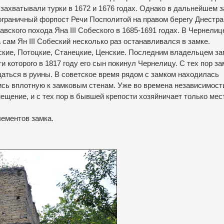
захватывали турки в 1672 и 1676 годах.
Однако в дальнейшем з
ограничный форпост Речи Посполитой на правом берегу Днестра
ского похода Яна III Собеского в 1685-1691 годах.
В Чернелиц
 сам Ян III Собеский несколько раз останавливался в замке.
кие, Потоцкие, Станецкие, Ценские.
Последним владельцем за
 которого в 1817 году его сын покинул Чернелицу.
С тех пор за
щаться в руины.
В советское время рядом с замком находилась
ись вплотную к замковым стенам.
Уже во времена независимост
ещение, и с тех пор в бывшей крепости хозяйничает только ме
ементов замка.