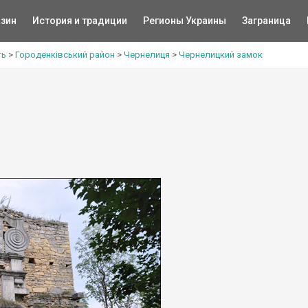
зин
История и традиции
Регионы Украины
Заграница
ть
>
Городенківський район
>
Чернелиця
>
Чернелицкий замок