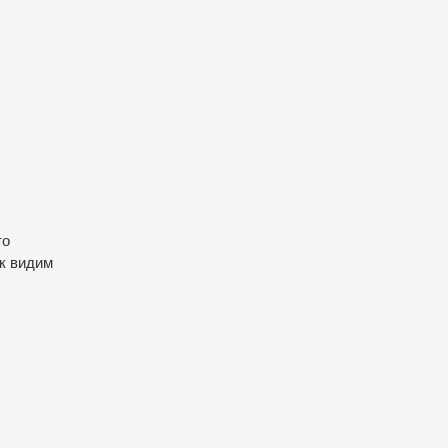
то
ак видим