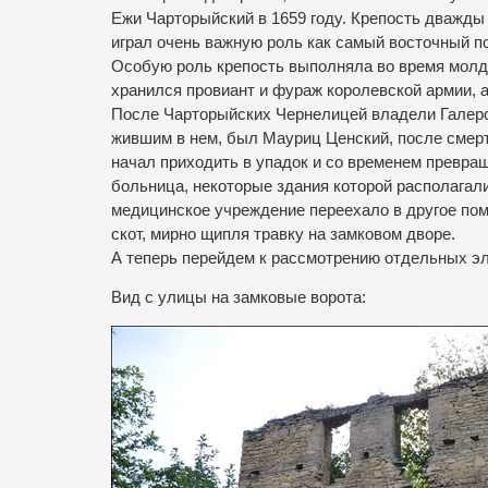
Ежи Чарторыйский в 1659 году.
Крепость дважды 
играл очень важную роль как самый восточный п
Особую роль крепость выполняла во время молдав
хранился провиант и фураж королевской армии, а
После Чарторыйских Чернелицей владели Галерс
жившим в нем, был Мауриц Ценский, после смерти
начал приходить в упадок и со временем превра
больница, некоторые здания которой располагал
медицинское учреждение переехало в другое пом
скот, мирно щипля травку на замковом дворе.
А теперь перейдем к рассмотрению отдельных эл
Вид с улицы на замковые ворота: