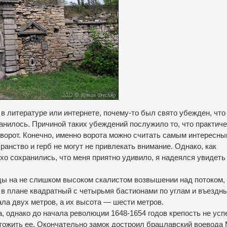
 в литературе или интернете, почему-то был свято убежден, что
ранилось.
Причиной таких убеждений послужило то, что практич
ворот.
Конечно, именно ворота можно считать самым интересн
ранство и герб не могут не привлекать внимание. Однако, как
хо сохранились, что меня приятно удивило, я надеялся увидеть
цы на не слишком высоком скалистом возвышении над потоком,
 в плане квадратный с четырьмя бастионами по углам и въездн
ала двух метров, а их высота — шести метров.
а, однако до начала революции 1648-1654 годов крепость не усп
тожить ее.
Окончательно замок достроил брацлавский воевода