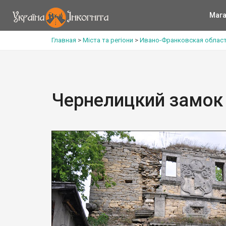
Мага
Главная
>
Міста та регіони
>
Ивано-Франковская облас
Чернелицкий замок