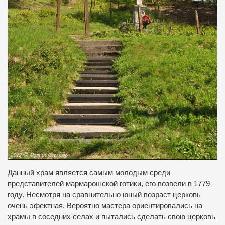
Данный
храм
является самым молодым
среди
представителей
мармарошской
готики
,
его возвели
в 1779
году.
Несмотря
на сравнительно
юный возраст
церковь
очень
эфектная.
Вероятно
мастера
ориентировались
на
храмы
в соседних селах и
пытались сделать
свою церковь