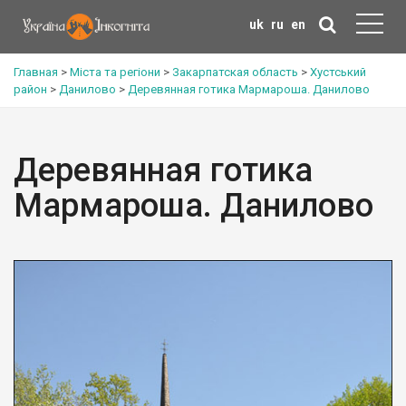
uk
ru
en
Главная
>
Міста та регіони
>
Закарпатская область
>
Хустський
район
>
Данилово
>
Деревянная готика Мармароша. Данилово
Деревянная готика
Мармароша. Данилово