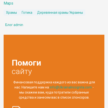
Maps
Храмы
Готика
Деревянная храмы Украины
Блог admin
Помоги
сайту
Финансовая поддержка каждого из вас важна для
нас. Напишите нам на
info@UkrainaIncognita.com
-
мы скажем вам, куда потратили собранные
средства и занесем вас в список спонсоров.