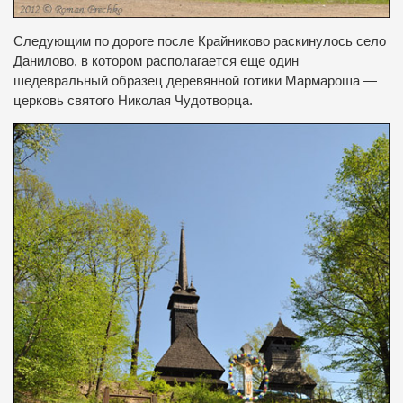
Следующим по
дороге после
Крайниково
раскинулось село
Данилово
,
в котором располагается
еще один
шедевральный
образец
деревян
ной
готики
Мармароша
—
церковь святого
Николая Чудотворца.