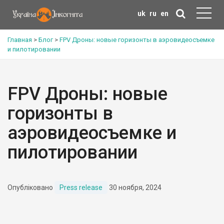
uk
ru
en
Главная
>
Блог
>
FPV Дроны: новые горизонты в аэровидеосъемке
и пилотировании
FPV Дроны: новые
горизонты в
аэровидеосъемке и
пилотировании
Опубліковано
Press release
30 ноября, 2024