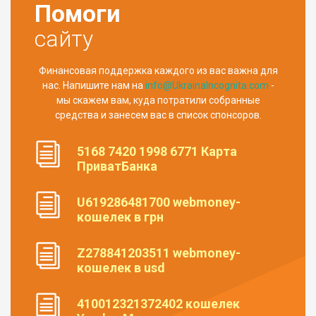
Помоги
сайту
Финансовая поддержка каждого из вас важна для
нас. Напишите нам на
info@UkrainaIncognita.com
-
мы скажем вам, куда потратили собранные
средства и занесем вас в список спонсоров.
5168 7420 1998 6771 Карта
ПриватБанка
U619286481700 webmoney-
кошелек в грн
Z278841203511 webmoney-
кошелек в usd
410012321372402 кошелек