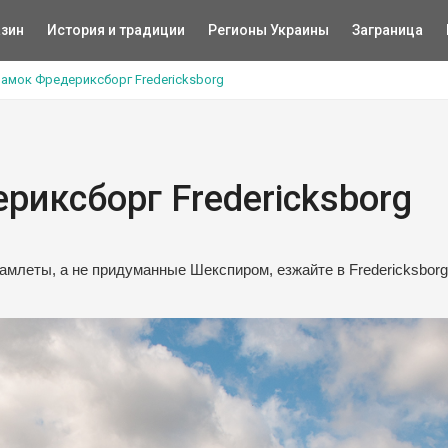
зин
История и традиции
Регионы Украины
Заграница
Замок Фредериксборг Fredericksborg
риксборг Fredericksborg
амлеты, а не придуманные Шекспиром, езжайте в Fredericksborg