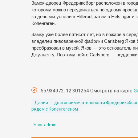
Замок-дворец Фредериксборг расположен в городке
которому можно передвигаться по одному проездно
за день мы успели в Hillerоd, затем в Helsingør 
Копенгаген.
Замку уже более пятисот лет, но в пожаре в сер
владелец пивоваренной фабрики Carlsberg Яков 
преобразован в музей. Яков — это основатель пи
Джульетту. Поэтому пейте Carlsberg — поддержи
55.934972, 12.301254 Смотреть на карте
G
Дания
достопримечательности Фредериксбор
рядом с Копенгагеном
Блог admin