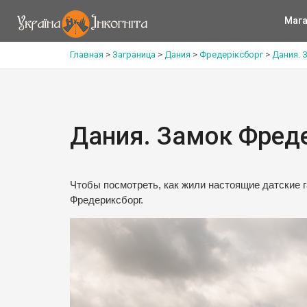
Мага
Главная
>
Заграница
>
Дания
>
Фредеріксборг
>
Дания. 
Дания. Замок Фреде
Чтобы посмотреть, как жили настоящие датские г
Фредериксборг.