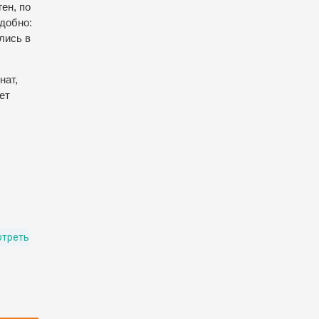
ен, по
удобно:
улись в
нат,
ет
отреть