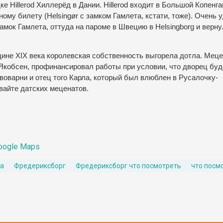
 Hillerоd Хиллерёд в Дании. Hillerоd входит в Большой Копенгаг
му билету (Helsingør с замком Гамлета, кстати, тоже). Очень 
и замок Гамлета, оттуда на пароме в Швецию в Helsingborg и верн
едине XIX века королевская собственность выгорела дотла. Меце
Якобсен, профинансировал работы при условии, что дворец буд
воварни и отец того Карла, который был влюблен в Русалочку-
вайте датских меценатов.
oogle Maps
га
Фредериксборг
Фредериксборг что посмотреть
что посм