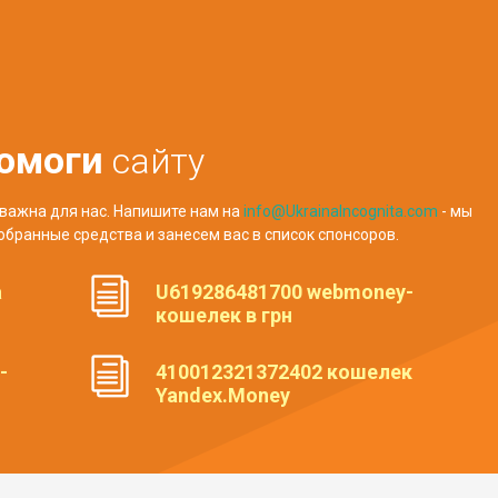
омоги
сайту
важна для нас. Напишите нам на
info@UkrainaIncognita.com
- мы
обранные средства и занесем вас в список спонсоров.
а
U619286481700 webmoney-
кошелек в грн
-
410012321372402 кошелек
Yandex.Money