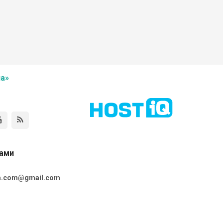
а»
нами
ta.com@gmail.com