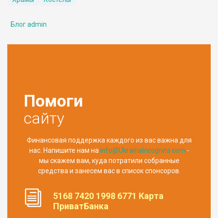
Блог admin
Помоги
сайту
Финансовая поддержка каждого из вас важна для
нас. Напишите нам на
info@UkrainaIncognita.com
-
мы скажем вам, куда потратили собранные
средства и занесем вас в список спонсоров.
5168 7420 1998 6771 Карта
ПриватБанка