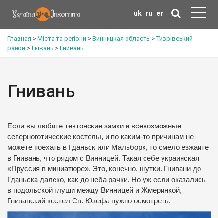
uk
ru
en
Главная
>
Міста та регіони
>
Винницкая область
>
Тиврівський
район
>
Гнівань
>
Гнивань
Гнивань
Если вы любите тевтонские замки и всевозможные
северноготические костелы, и по каким-то причинам не
можете поехать в Гданьск или Мальборк, то смело езжайте
в Гнивань, что рядом с Винницей.
Такая себе украинская
«Пруссия в миниатюре».
Это, конечно, шутки.
Гнивани до
Гданьска далеко, как до неба рачки.
Но уж если оказались
в подольской глуши между Винницей и Жмеринкой,
Гниванский костел Св. Юзефа нужно осмотреть.