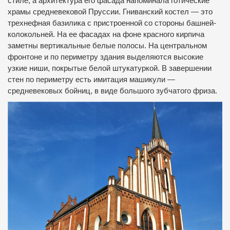
стиле, а архитектура его фасада напоминала готические
храмы средневековой Пруссии.
Гниванский костел — это
трехнефная базилика с пристроенной со стороны башней-
колокольней.
На ее фасадах на фоне красного кирпича
заметны вертикальные белые полосы.
На центральном
фронтоне и по периметру здания выделяются высокие
узкие ниши, покрытые белой штукатуркой.
В завершении
стен по периметру есть имитация машикули —
средневековых бойниц, в виде большого зубчатого фриза.