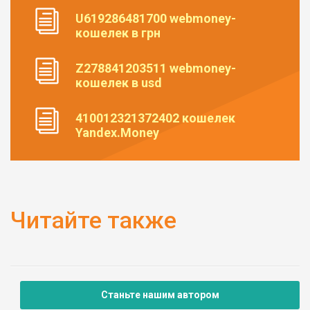
U619286481700 webmoney-
кошелек в грн
Z278841203511 webmoney-
кошелек в usd
410012321372402 кошелек
Yandex.Money
Читайте также
Станьте нашим автором