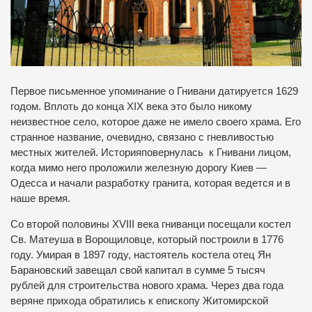
Первое письменное упоминание о Гнивани датируется 1629
годом.
Вплоть до конца XIX века это было никому
неизвестное село, которое даже не имело своего храма.
Его
странное название, очевидно, связано с гневливостью
местных жителей.
Историяповернулась к Гнивани лицом,
когда мимо него проложили железную дорогу Киев —
Одесса и начали разработку гранита, которая ведется и в
наше время.
Со второй половины XVIII века гниванци посещали костел
Св. Матеуша в Ворощиловце, который построили в 1776
году.
Умирая в 1897 году, настоятель костела отец Ян
Барановский завещал свой капитал в сумме 5 тысяч
рублей для строительства нового храма.
Через два года
веряне прихода обратились к епископу Житомирской