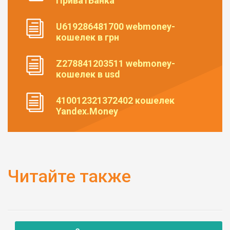
ПриватБанка
U619286481700 webmoney-
кошелек в грн
Z278841203511 webmoney-
кошелек в usd
410012321372402 кошелек
Yandex.Money
Читайте также