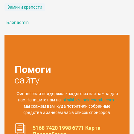
Замки и крепости
Блог admin
Помоги
сайту
Финансовая поддержка каждого из вас важна для
нас. Напишите нам на
info@UkrainaIncognita.com
-
мы скажем вам, куда потратили собранные
средства и занесем вас в список спонсоров.
5168 7420 1998 6771 Карта