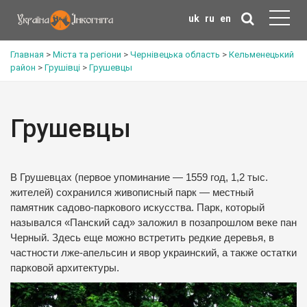
uk
ru
en
Главная
>
Міста та регіони
>
Чернівецька область
>
Кельменецький
район
>
Грушівці
>
Грушевцы
Грушевцы
В Грушевцах (первое упоминание — 1559 год, 1,2 тыс.
жителей) сохранился живописный парк — местный
памятник садово-паркового искусства. Парк, который
назывался «Панский сад» заложил в позапрошлом веке пан
Черный. Здесь еще можно встретить редкие деревья, в
частности лже-апельсин и явор украинский, а также остатки
парковой архитектуры.