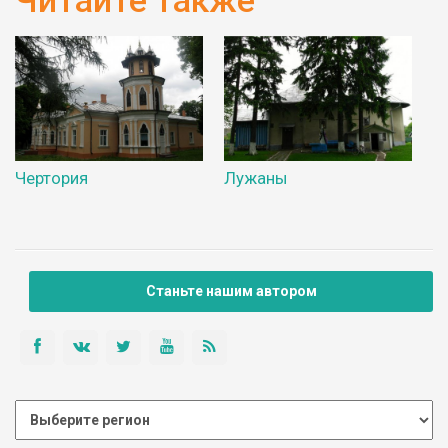
Чертория
Лужаны
Станьте нашим автором