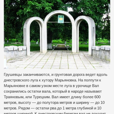
Грушевцы заканчиваются, и грунтовая дорога ведет вдоль
днестровского луга к хутору Марьяновка. На полпути к
Марьяновке в самом узком месте луга в урочище Вал
сохранились остатки вала, который в народе называют
Траяновым, или Турецким. Вал имеет длину более 600
метров, высоту — до полутора метров и ширину — до 10
метров. Рядом — остатки рва до 1 метра глубиной и 10
метров шириной. К днестровским берегам вал не доходит,