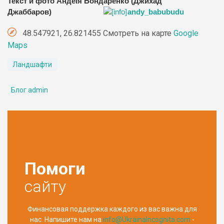
Текст и фото Андеія Бондаренко (Джихад
Джаббаров)
andy_babubudu
48.547921, 26.821455 Смотреть на карте
Google
Maps
Ландшафти
Блог admin
Помоги
сайту
Финансовая поддержка каждого из вас важна для
нас. Напишите нам на
info@UkrainaIncognita.com
-