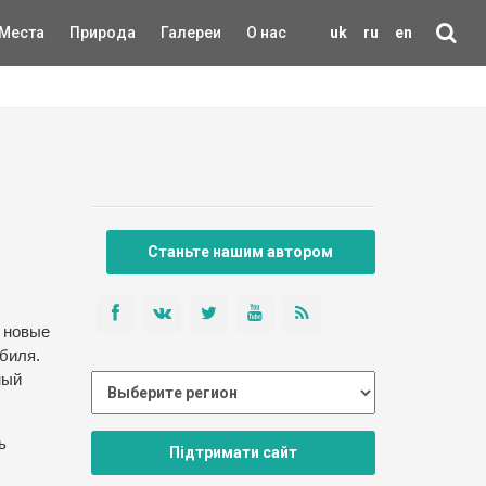
Места
Природа
Галереи
О нас
uk
ru
en
Станьте нашим автором
ь новые
биля.
ный
ь
Підтримати сайт