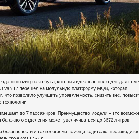
егендарного микроавтобуса, который идеально подходит для сем
ultivan T7 перешел на модульную платформу MQB, которая
n, что позволило улучшить управляемость, снизить вес, повыси
 технологии.
 вмещает до 7 пассажиров. Преимущество модели – это возмож
 багажного отделения может увеличиваться до 3672 литров.
ми безопасности и технологиями помощи водителю, производит
ми объемом 1,5-2 л.