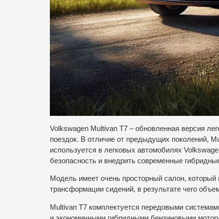
Volkswagen Multivan T7 – обновленная версия л
поездок. В отличие от предыдущих поколений, M
используется в легковых автомобилях Volkswage
безопасность и внедрить современные гибридные
Модель имеет очень просторный салон, который
трансформации сидений, в результате чего объем
Multivan T7 комплектуется передовыми система
и экономичными гибридными бензиновыми мотора