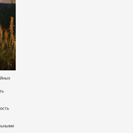
ейных
ть
ность
ельными