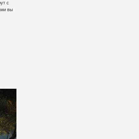
ут с
ами вы