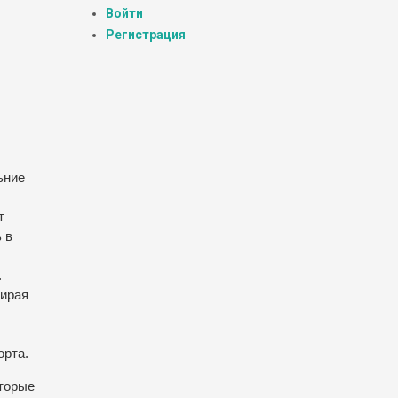
Войти
Регистрация
ьние
т
 в
.
бирая
орта.
оторые