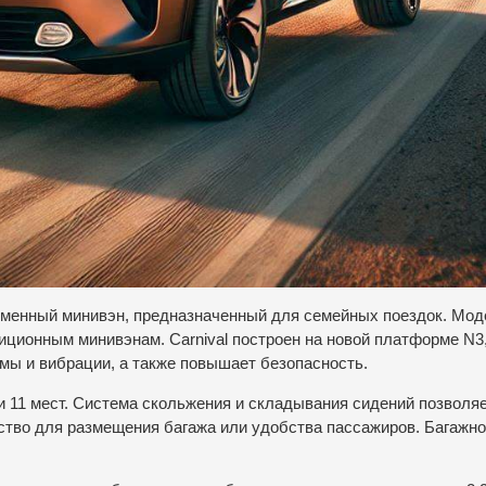
овременный минивэн, предназначенный для семейных поездок. Мо
иционным минивэнам. Carnival построен на новой платформе N3,
мы и вибрации, а также повышает безопасность.
и 11 мест. Система скольжения и складывания сидений позволяе
ство для размещения багажа или удобства пассажиров. Багажн