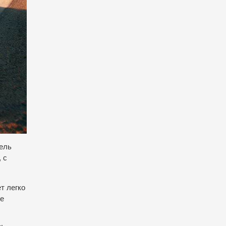
дель
 с
т легко
ое