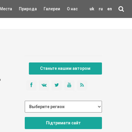
Места
Природа
Галереи
О нас
uk
ru
en
Станьте нашим автором
о
Підтримати сайт