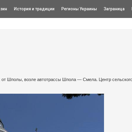
зин
История и традиции
Регионы Украины
Заграница
к от Шполы, возле автотрассы Шпола — Смела. Центр сельског