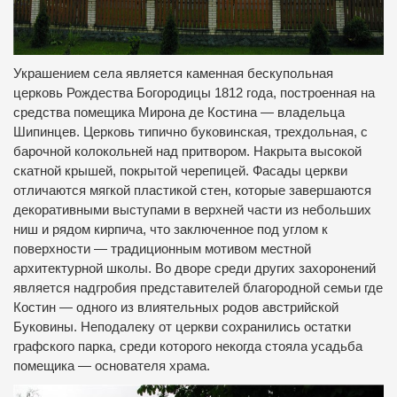
Украшением села является каменная бескупольная
церковь Рождества Богородицы 1812 года, построенная на
средства помещика Мирона де Костина — владельца
Шипинцев. Церковь типично буковинская, трехдольная, с
барочной колокольней над притвором. Накрыта высокой
скатной крышей, покрытой черепицей. Фасады церкви
отличаются мягкой пластикой стен, которые завершаются
декоративными выступами в верхней части из небольших
ниш и рядом кирпича, что заключенное под углом к
поверхности — традиционным мотивом местной
архитектурной школы. Во дворе среди других захоронений
является надгробия представителей благородной семьи где
Костин — одного из влиятельных родов австрийской
Буковины. Неподалеку от церкви сохранились остатки
графского парка, среди которого некогда стояла усадьба
помещика — основателя храма.