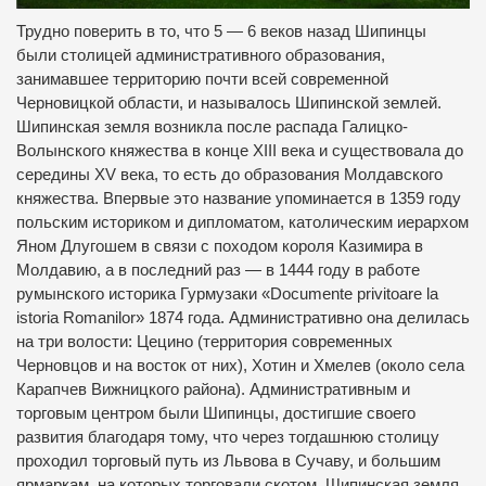
Трудно поверить в то, что 5 — 6 веков назад Шипинцы
были столицей административного образования,
занимавшее территорию почти всей современной
Черновицкой области, и называлось Шипинской землей.
Шипинская земля возникла после распада Галицко-
Волынского княжества в конце XIII века и существовала до
середины XV века, то есть до образования Молдавского
княжества. Впервые это название упоминается в 1359 году
польским историком и дипломатом, католическим иерархом
Яном Длугошем в связи с походом короля Казимира в
Молдавию, а в последний раз — в 1444 году в работе
румынского историка Гурмузаки «Documente privitoare la
istoria Romanilor» 1874 года. Административно она делилась
на три волости: Цецино (территория современных
Черновцов и на восток от них), Хотин и Хмелев (около села
Карапчев Вижницкого района). Административным и
торговым центром были Шипинцы, достигшие своего
развития благодаря тому, что через тогдашнюю столицу
проходил торговый путь из Львова в Сучаву, и большим
ярмаркам, на которых торговали скотом. Шипинская земля