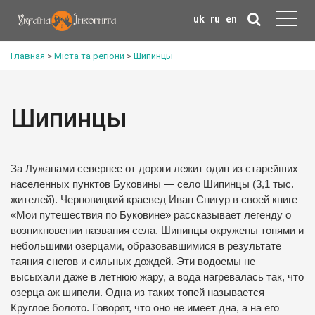
uk
ru
en
Главная
>
Міста та регіони
>
Шипинцы
Шипинцы
За Лужанами севернее от дороги лежит один из старейших
населенных пунктов Буковины — село Шипинцы (3,1 тыс.
жителей). Черновицкий краевед Иван Снигур в своей книге
«Мои путешествия по Буковине» рассказывает легенду о
возникновении названия села. Шипинцы окружены топями и
небольшими озерцами, образовавшимися в результате
таяния снегов и сильных дождей. Эти водоемы не
высыхали даже в летнюю жару, а вода нагревалась так, что
озерца аж шипели. Одна из таких топей называется
Круглое болото. Говорят, что оно не имеет дна, а на его