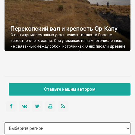
Перекопский вал и крепость Ор-Капу
О вытянутых земляных укреплениях - валах - в Европе
известно очень давно. Они упоминаются в многочисленных,
не связанных между собой, источниках. О них писали древние
путешественники, историки и географы еще до нашей эры.
Системы валов просматриваются в современных: Болгарии,
Румынии, Молдове, Польше, Сербии, Германии и других
государствах. Но происхождение многих из них до сих пор
остается загадкой. Известно, что ими пользовались древние
греки и римляне, скифы и даки, готы и славяне.
Станьте нашим автором