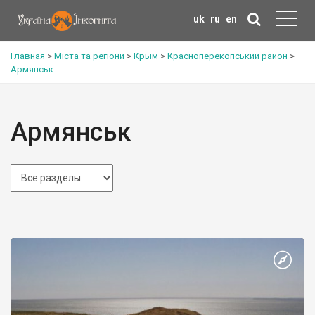
uk
ru
en
Главная
>
Міста та регіони
>
Крым
>
Красноперекопський район
>
Армянськ
Армянськ