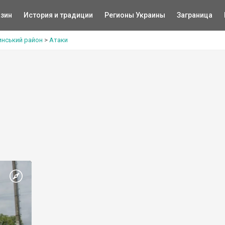
зин
История и традиции
Регионы Украины
Заграница
инський район
>
Атаки