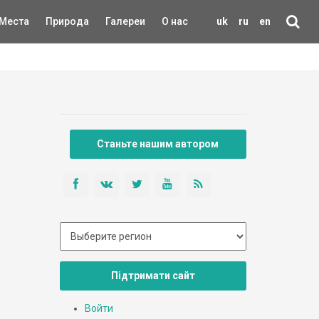
Места
Природа
Галереи
О нас
uk
ru
en
Станьте нашим автором
Підтримати сайт
Войти