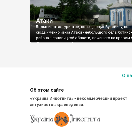
Атаки
Большинство туристов, посещающих Буковину, поп
сюда именно из-за Атаки - небольшого села Хотинс
района Черновицкой области, лежащего на правом 
Днестра за автомобильным мостом, соединяющим
Хмельницкую и Черновицкую области. Хотя
принадлежность Хотинщины к Буковине - вопрос сп
ведь Хотинщина исторически - это Северная Бессара
последние годы название «Буковина» (точнее - «Сев
Буковина») применяется ко всей Черновицкой облас
О на
Об этом сайте
«Украина Инкогнита» - некоммерческий проект
энтузиастов краеведения.