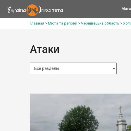
Мага
Главная
>
Міста та регіони
>
Чернівецька область
>
Хот
Атаки