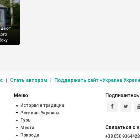
адают
кого
боку
орный,
бия. В
ерная
ти.
с
Стать автором
Поддержать сайт «Украина Украин
Меню
Подпишитесь
История и традиции
Регионы Украины
Туры
Связаться с 
Места
Природа
+38 050 9364428