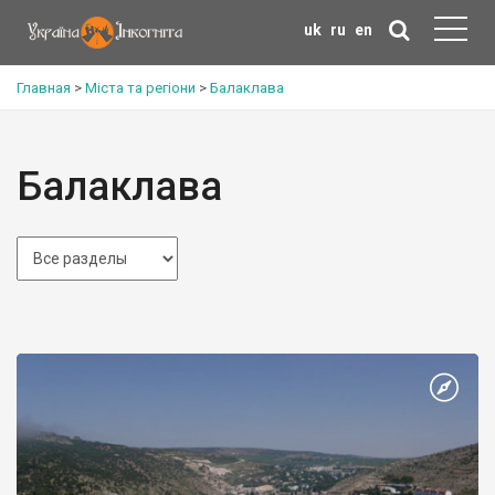
uk
ru
en
Главная
>
Міста та регіони
>
Балаклава
Балаклава