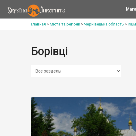
Мага
Главная
>
Міста та регіони
>
Чернівецька область
>
Кіц
Борівці