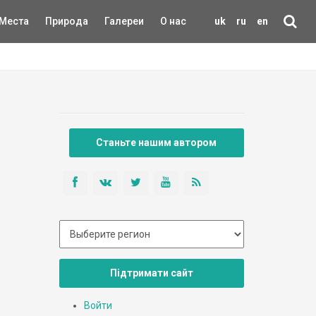
Места
Природа
Галереи
О нас
uk
ru
en
Станьте нашим автором
Підтримати сайт
Войти