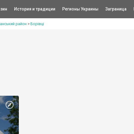
зин
История и традиции
Регионы Украины
Заграница
манський район
>
Борівці