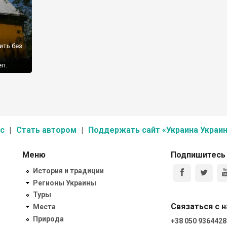
ить без
ел.
 никто
жителей)
6 года
с
Стать автором
Поддержать сайт «Украина Украин
й в
Меню
Подпишитесь
История и традиции
Регионы Украины
Туры
Связаться с 
Места
Природа
+38 050 9364428