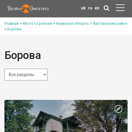
uk
ru
en
Главная
>
Міста та регіони
>
Киевская область
>
Фастівський район
>
Борова
Борова