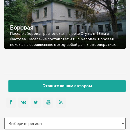
Боровая
Поселок Боровая расположен на реке Стугна в 18 км от
Фастова. Население составляет 9 тыс. человек. Боровая
похожа на соединенные между собой дачные кооперативы.
Совсем рядом находится агломерация Мотовиловки. В
поселке есть Церковь Успения Пресвятой Богородицы,
построенная в 1902 году. До 1942 года была часовней на
кладбище, а затем была открыта, как церковь немцами и
достроена при поддержке местного комбината по обработке
дерева. Купол имеет форму восьмиугольника.
Станьте нашим автором