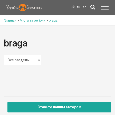
uk
ru
en
Главная
>
Міста та регіони
>
braga
braga
Станьте нашим автором