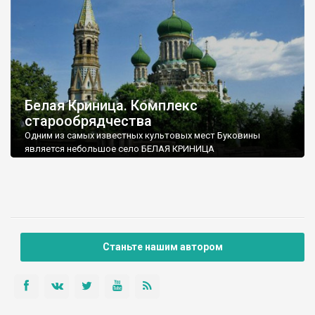
упоминается как запустелая местность в урочище Черная
Поляна.
Белая Криница. Комплекс
старообрядчества
Одним из самых известных культовых мест Буковины
является небольшое село БЕЛАЯ КРИНИЦА
Старововчинецкого сельского совета Глыбоцкого района
Черновицкой области – настоящая Мекка для паломников-
христиан, любителей древности и обычных туристов, что
расположено у самой границы Украины с Румынией. Своё
название село получило благодаря тому, что вода в
колодцах здесь почти белого цвета: с известью и
сладковатая на вкус. С конца ХVІІІ века и до наших дней
Станьте нашим автором
Белая Криница является центром Русской Старообрядческой
церкви и святой землей для всех староверов.