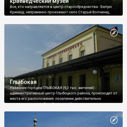
краеведческий музей
Все, кто направляется в центр старообрядчества - Белую
Криницу, непременно проезжают село Старый Волчинец.
Село впервые упоминается в 1703 году. В 1774 году оно
становится собственностью монастыря Барновского, а с
1780 года его вместе с окрестными селами начинают
заселять русские старообрядцы.
Глыбокая
Название городка ГЛЫБОКАЯ (9,2 тыс. жителей) -
административный центр Глыбоцкого района, происходит от
места его расположения: поселение действительно
расположено в глубокой долине. Название впервые
упоминается в 1438 году в молдавской грамоте, согласно
которой молдавский господарь Илья І наделил местностью
под названием Глыбокая придворного судью Петра Гудыму.
В другом историческом документе того же года поселение