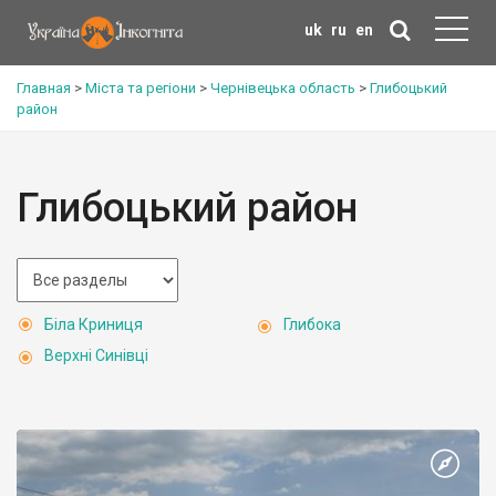
uk
ru
en
Главная
>
Міста та регіони
>
Чернівецька область
>
Глибоцький
район
Глибоцький район
Біла Криниця
Глибока
Верхні Синівці