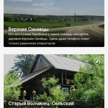
Верхние Синевцы
Юго-восточнее Тереблече у самой границы находится
деревня Верхние Синевцы. Здесь даже телефон ловит
только румынских операторов.
Территория Глыбоцкого и соседнего Герцаевского районов
богата на старинные памятники культовой архитектуры.
Именно в селах двух районов расположены старейшие на
Буковине архаичные деревянные церкви «избового» типа и
ряд ценных памятников каменного зодчества.
Старый Волчинец. Сельский