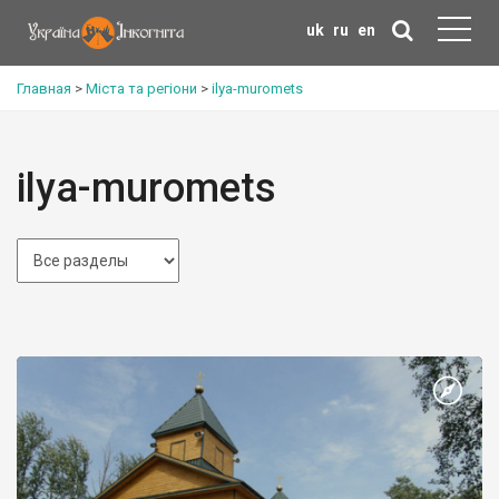
uk
ru
en
Главная
>
Міста та регіони
>
ilya-muromets
ilya-muromets