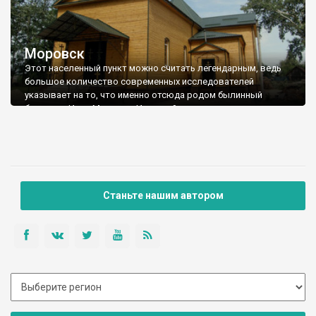
Моровск
Этот населенный пункт можно считать легендарным, ведь
большое количество современных исследователей
указывает на то, что именно отсюда родом былинный
богатырь Илья Муромец. И это действительно похоже на
правду. Моривск в письменных документах упоминается под
1139 годом. Тогда это был город, который назывался
Муровийск или Моровийск. Вероятно, что образовался он
значительно раньше. В домонгольский период принадлежал
он то киевским, то черниговским князьям.
Станьте нашим автором