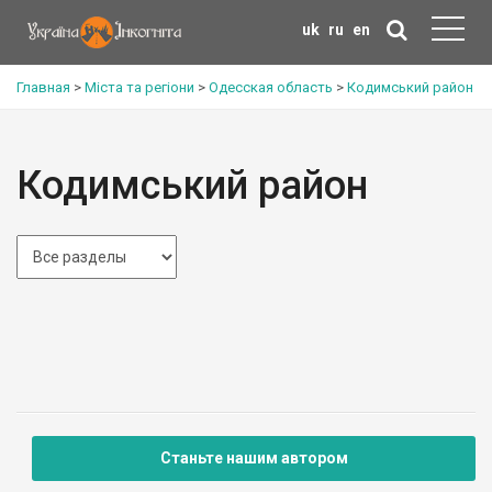
uk
ru
en
Главная
>
Міста та регіони
>
Одесская область
>
Кодимський район
Кодимський район
Станьте нашим автором