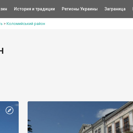
зин
История и традиции
Регионы Украины
Заграница
ть
>
Коломийський район
н