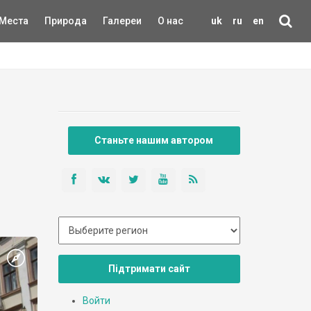
Места
Природа
Галереи
О нас
uk
ru
en
Станьте нашим автором
Підтримати сайт
Войти