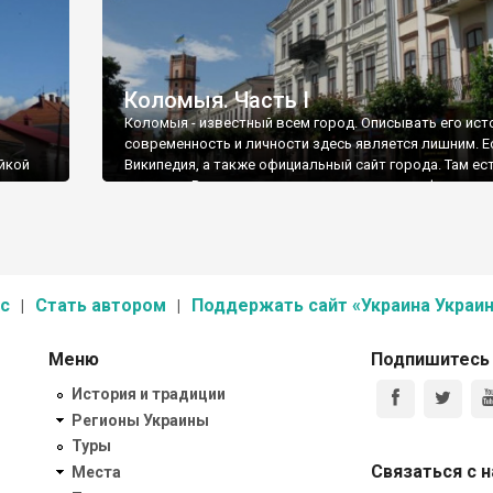
Коломыя. Часть І
Коломыя - известный всем город. Описывать его ист
современность и личности здесь является лишним. Е
йкой
Википедия, а также официальный сайт города. Там ес
о городе. Все, кроме самого интересного: информаци
архитектуре одного из интереснейших галицких горо
ол».
Украины. Поэтому, сегодняшняя фотопрогулка посвя
рбот по
достопримечательностям Коломыи, прежде всего,
архитектурным.
с
Стать автором
Поддержать сайт «Украина Украин
Меню
Подпишитесь
История и традиции
Регионы Украины
Туры
Связаться с 
Места