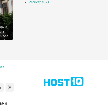
Регистрация
орию,
сть
ть все
и об
дов
щена
а»
нами