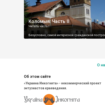
Коломыя. Часть ІІ
Читать часть І
Безусловно, самой интересной гражданской постро
Коломыи является построенный в 1895 году дом
общественных организаций, где, в частности,
располагалось известное в Галиции общество «Сок
Находится домик на западной стороне площади Ско
адресу: ул. С. Петлюры, 11.
О на
Об этом сайте
«Украина Инкогнита» - некоммерческий проект
энтузиастов краеведения.