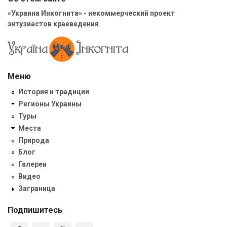
«Украина Инкогнита» - некоммерческий проект
энтузиастов краеведения.
Меню
История и традиции
Регионы Украины
Туры
Места
Природа
Блог
Галереи
Видео
Заграница
Подпишитесь