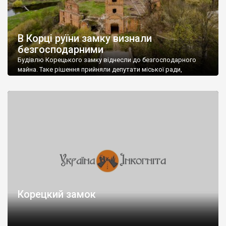
В Корці руїни замку визнали
безгосподарними
Будівлю Корецького замку віднесли до безгосподарного
майна. Таке рішення прийняли депутати міської ради,
керуючись висновком тимчасової комісії з інвентаризації
приміщень будівель, які перебувають у комунальній власності
Корецької міської ради та виявлення безгосподарських
об’єктів, які розташовані на території громади. Корецький
замок був збудований ХIV-XVIII ст. В 1760-х роках він згорів.
Наразі з колишнього замкового комплексу залишилися […]
Корецкий замок