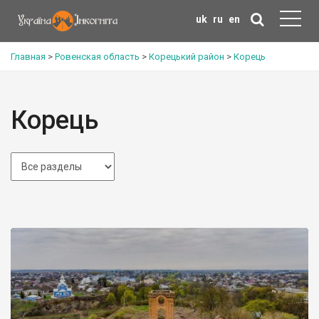
uk
ru
en
Главная
>
Ровенская область
>
Корецький район
>
Корець
Корець