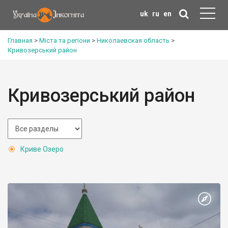
uk
ru
en
Главная
>
Міста та регіони
>
Николаевская область
>
Кривозерський район
Кривозерський район
Криве Озеро