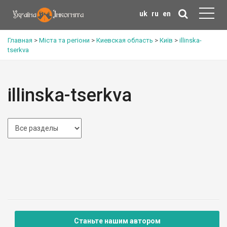
uk
ru
en
Главная
>
Міста та регіони
>
Киевская область
>
Київ
>
illinska-
tserkva
illinska-tserkva
Станьте нашим автором