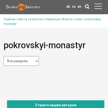
uk
ru
en
Главная
>
Міста та регіони
>
Киевская область
>
Київ
>
pokrovskyi-
monastyr
pokrovskyi-monastyr
Станьте нашим автором