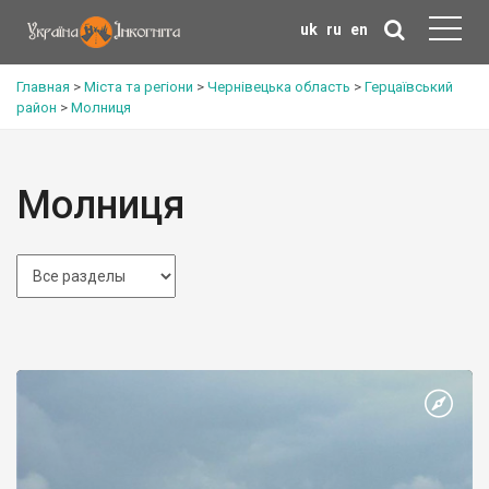
uk
ru
en
Главная
>
Міста та регіони
>
Чернівецька область
>
Герцаївський
район
>
Молниця
Молниця