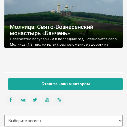
Молница. Свято-Вознесенский
монастырь «Банчень»
Невероятно популярным в последние годы становится село
Молница (1,8 тыс. жителей), расположенное у дороги на
Герцу в долине Прута. Известность село получило благодаря
расположенному здесь мужскому Свято-Вознесенскому
монастырю «Банчень». Монастырь, развитие которого
началось в 1994 году отцом Михаилом Жаром, находится в
двух километрах от трассы на высоком холме над Прутом.
Найти его можно благодаря новой высоченной 50-метровой
колокольни, которая видна даже с автомагистрали
Станьте нашим автором
Житомир - Черновцы.